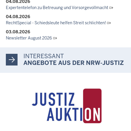
04.08.2026
RechtSpecial - Schiedsleute helfen Streit schlichten!
Expertentelefon zu Betreuung und Vorsorgevollmacht
04.08.2026
RechtSpecial - Schiedsleute helfen Streit schlichten!
03.08.2026
Newsletter August 2026
27.07.2026
Dein Mut findet Rückhalt: Die Justiz NRW unterstützt
INTERESSANT
Informationskampagne gegen häusliche Gewalt
ANGEBOTE AUS DER NRW-JUSTIZ
10.07.2026
Anerkennung für innovative Suizidpräventionsarbeit: JVA Köln
ausgezeichnet
14.07.2026
Justiz der Zukunft gemeinsam gestalten: Minister Limbach
zieht positive Bilanz des Projekts Zukunftswerkstatt Justiz
Nordrhein-Westfalen
01.07.2026
Newsletter Juli 2026