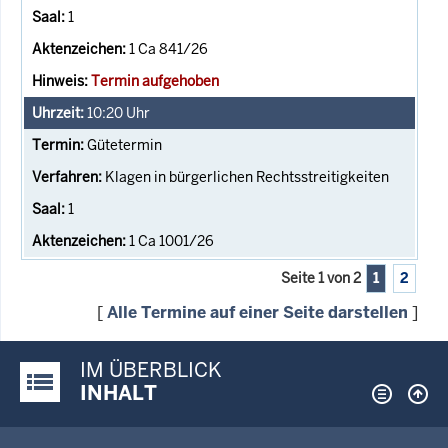
1
1 Ca 841/26
Termin aufgehoben
10:20
Uhr
Gütetermin
Klagen in bürgerlichen Rechtsstreitigkeiten
1
1 Ca 1001/26
Seite 1 von 2
1
2
[
Alle Termine auf einer Seite darstellen
]
IM ÜBERBLICK
Justiz-Portal im Überblick:
INHALT